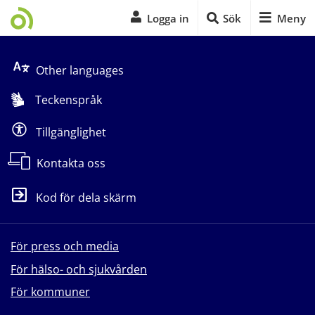
Logga in
Sök
Meny
Start på sidans huvudinnehåll
Other languages
Teckenspråk
Tillgänglighet
Kontakta oss
Kod för dela skärm
För press och media
För hälso- och sjukvården
För kommuner