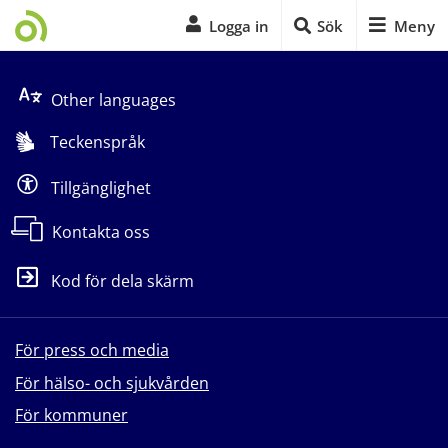
Logga in
Sök
Meny
Start på sidans huvudinnehåll
Other languages
Teckenspråk
Tillgänglighet
Kontakta oss
Kod för dela skärm
För press och media
För hälso- och sjukvården
För kommuner