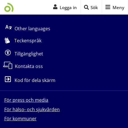
Logga in
Sök
Meny
Start på sidans huvudinnehåll
Other languages
Teckenspråk
Tillgänglighet
Kontakta oss
Kod för dela skärm
För press och media
För hälso- och sjukvården
För kommuner