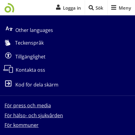
Logga in
Sök
Meny
Start på sidans huvudinnehåll
Other languages
Teckenspråk
Tillgänglighet
Kontakta oss
Kod för dela skärm
För press och media
För hälso- och sjukvården
För kommuner