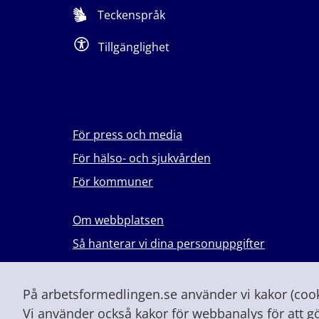
Teckenspråk
Tillgänglighet
För press och media
För hälso- och sjukvården
För kommuner
Om webbplatsen
Så hanterar vi dina personuppgifter
Lever du med våld i en nära relation?
Vid höjd beredskap och krig
På arbetsformedlingen.se använder vi kakor (cooki
Vi använder också kakor för webbanalys för att g