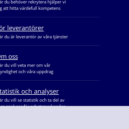
r du behöver rekrytera hjälper vi
g att hitta värdefull kompetens
ör leverantörer
r du är leverantör av våra tjänster
m oss
r du vill veta mer om vår
yndighet och våra uppdrag
tatistik och analyser
r du vill se statistik och ta del av
åra analyser för arbetsmarknaden