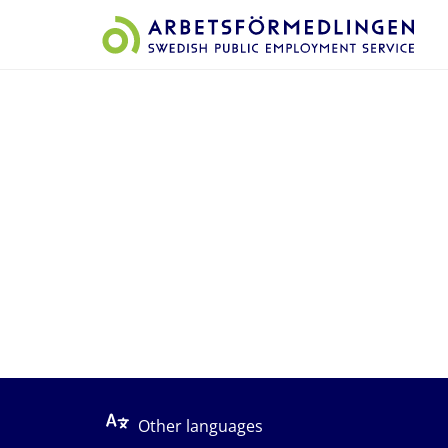
Start på sidans huvudinnehåll
Other languages