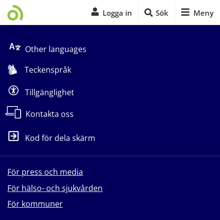
Logga in
Sök
Meny
Start på sidans huvudinnehåll
Other languages
Teckenspråk
Tillgänglighet
Kontakta oss
Kod för dela skärm
För press och media
För hälso- och sjukvården
För kommuner