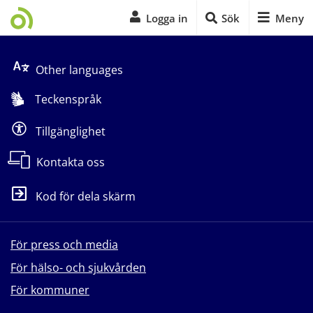
Logga in
Sök
Meny
Start på sidans huvudinnehåll
Other languages
Teckenspråk
Tillgänglighet
Kontakta oss
Kod för dela skärm
För press och media
För hälso- och sjukvården
För kommuner