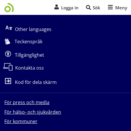
Logga in
Sök
Meny
Start på sidans huvudinnehåll
Other languages
Teckenspråk
Tillgänglighet
Kontakta oss
Kod för dela skärm
För press och media
För hälso- och sjukvården
För kommuner