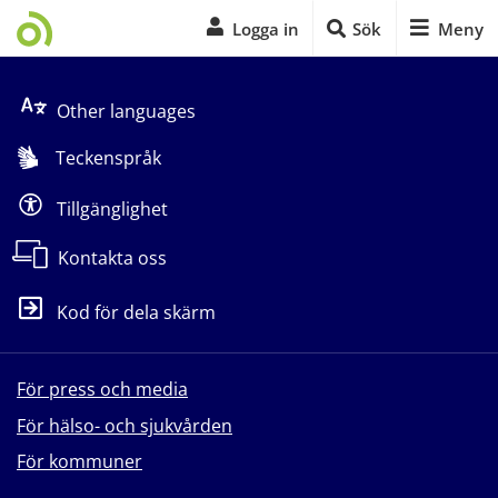
Logga in
Sök
Meny
Start på sidans huvudinnehåll
Other languages
Teckenspråk
Tillgänglighet
Kontakta oss
Kod för dela skärm
För press och media
För hälso- och sjukvården
För kommuner