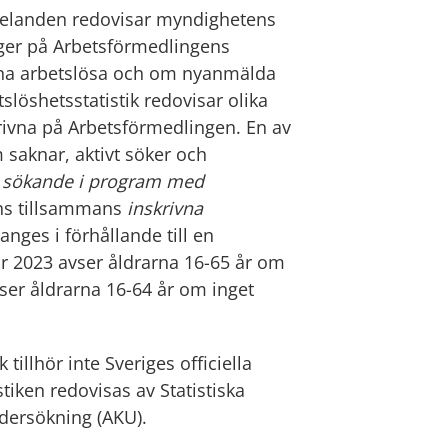
landen redovisar myndighetens
ger på Arbetsförmedlingens
ivna arbetslösa och om nyanmälda
slöshetsstatistik redovisar olika
rivna på Arbetsförmedlingen. En av
 saknar, aktivt söker och
r
sökande i program med
ns tillsammans
inskrivna
anges i förhållande till en
för 2023 avser åldrarna 16-65 år om
vser åldrarna 16-64 år om inget
illhör inte Sveriges officiella
istiken redovisas av Statistiska
ndersökning (AKU).