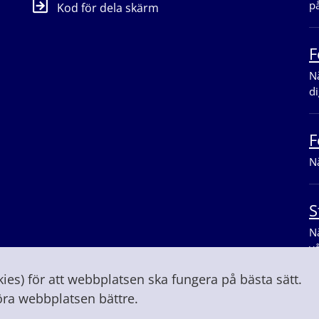
p
Kod för dela skärm
F
Nä
di
F
Nä
S
Nä
v
es) för att webbplatsen ska fungera på bästa sätt.
öra webbplatsen bättre.