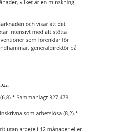
ånader, vilket är en minskning
smarknaden och visar att det
tar intensivt med att stötta
bventioner som förenklar för
 Mindhammar, generaldirektör på
2022.
 (6,8).* Sammanlagt 327 473
nskrivna som arbetslösa (8,2).*
rit utan arbete i 12 månader eller