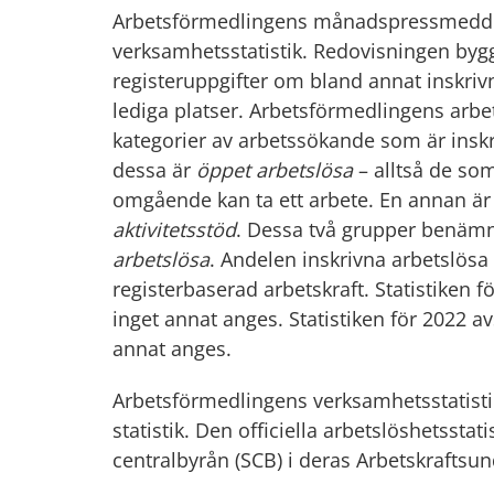
Arbetsförmedlingens månadspressmedde
verksamhetsstatistik. Redovisningen byg
registeruppgifter om bland annat inskr
lediga platser. Arbetsförmedlingens arbet
kategorier av arbetssökande som är insk
dessa är
öppet arbetslösa
– alltså de som
omgående kan ta ett arbete. En annan ä
aktivitetsstöd
. Dessa två grupper benäm
arbetslösa
. Andelen inskrivna arbetslösa 
registerbaserad arbetskraft. Statistiken 
inget annat anges. Statistiken för 2022 a
annat anges.
Arbetsförmedlingens verksamhetsstatistik t
statistik. Den officiella arbetslöshetsstat
centralbyrån (SCB) i deras Arbetskraftsu