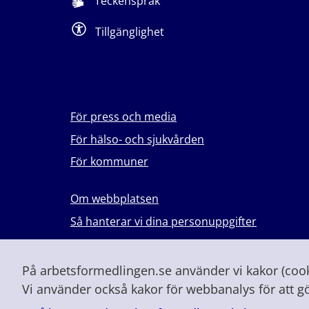
Teckenspråk
Tillgänglighet
För press och media
För hälso- och sjukvården
För kommuner
Om webbplatsen
Så hanterar vi dina personuppgifter
Lever du med våld i en nära relation?
Vid höjd beredskap och krig
På arbetsformedlingen.se använder vi kakor (cooki
Vi använder också kakor för webbanalys för att g