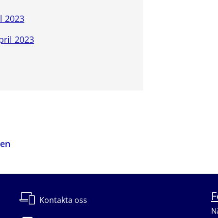
il 2023
ril 2023
den
F
Kontakta oss
Nä