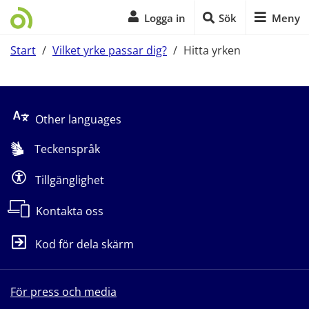
Logga in
Sök
Meny
Start
/
Vilket yrke passar dig?
/
Hitta yrken
Start på sidans huvudinnehåll
Other languages
Teckenspråk
Tillgänglighet
Kontakta oss
Kod för dela skärm
För press och media