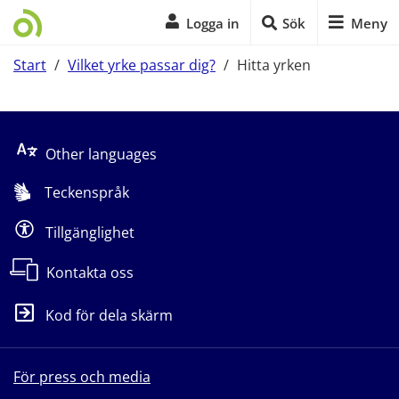
Logga in
Sök
Meny
Start
/
Vilket yrke passar dig?
/
Hitta yrken
Start på sidans huvudinnehåll
Other languages
Teckenspråk
Tillgänglighet
Kontakta oss
Kod för dela skärm
För press och media