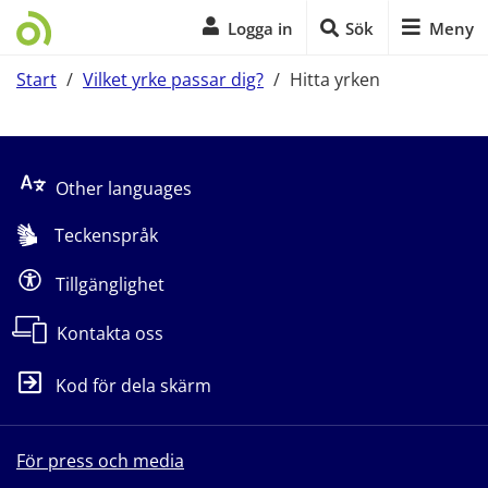
Logga in
Sök
Meny
Start
/
Vilket yrke passar dig?
/
Hitta yrken
Start på sidans huvudinnehåll
Other languages
Teckenspråk
Tillgänglighet
Kontakta oss
Kod för dela skärm
För press och media