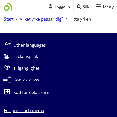
Logga in
Sök
Meny
Start
/
Vilket yrke passar dig?
/
Hitta yrken
Start på sidans huvudinnehåll
Other languages
Teckenspråk
Tillgänglighet
Kontakta oss
Kod för dela skärm
För press och media