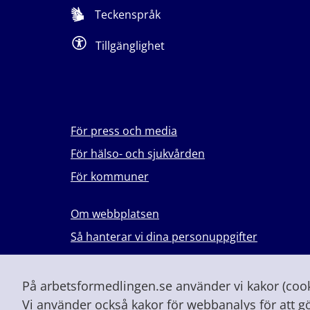
Teckenspråk
Tillgänglighet
För press och media
För hälso- och sjukvården
För kommuner
Om webbplatsen
Så hanterar vi dina personuppgifter
Lever du med våld i en nära relation?
Vid höjd beredskap och krig
På arbetsformedlingen.se använder vi kakor (cooki
Vi använder också kakor för webbanalys för att g