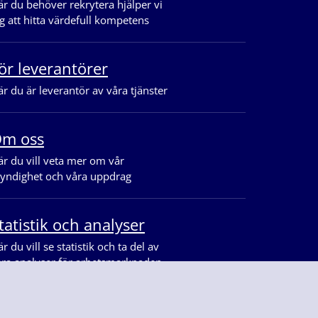
r du behöver rekrytera hjälper vi
g att hitta värdefull kompetens
ör leverantörer
r du är leverantör av våra tjänster
m oss
r du vill veta mer om vår
yndighet och våra uppdrag
tatistik och analyser
r du vill se statistik och ta del av
åra analyser för arbetsmarknaden