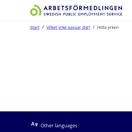
/
/
Start
Vilket yrke passar dig?
Hitta yrken
Start på sidans huvudinnehåll
Other languages