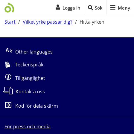
Logga in
Sök
Meny
Start
/
Vilket yrke passar dig?
/
Hitta yrken
Start på sidans huvudinnehåll
Other languages
Teckenspråk
Tillgänglighet
Kontakta oss
Kod för dela skärm
För press och media