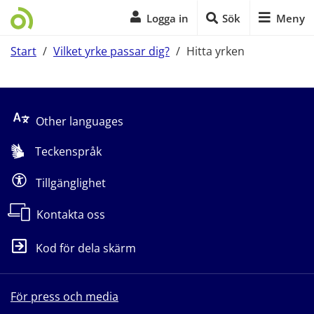
Logga in
Sök
Meny
Start
/
Vilket yrke passar dig?
/
Hitta yrken
Start på sidans huvudinnehåll
Other languages
Teckenspråk
Tillgänglighet
Kontakta oss
Kod för dela skärm
För press och media