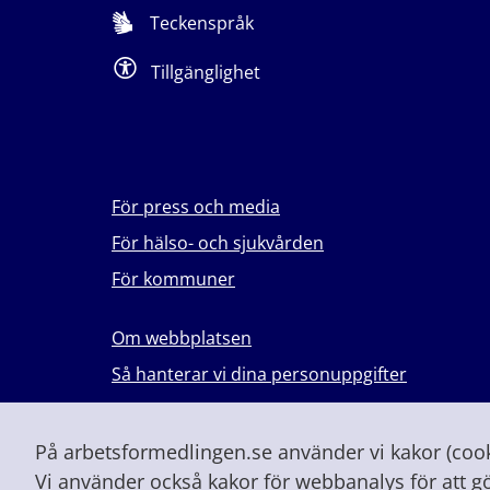
Teckenspråk
Tillgänglighet
För press och media
För hälso- och sjukvården
För kommuner
Om webbplatsen
Så hanterar vi dina personuppgifter
Lever du med våld i en nära relation?
Vid höjd beredskap och krig
På arbetsformedlingen.se använder vi kakor (cooki
Vi använder också kakor för webbanalys för att g