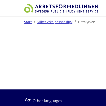
/
/
Start
Vilket yrke passar dig?
Hitta yrken
Start på sidans huvudinnehåll
Other languages