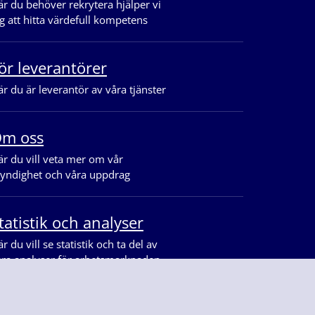
r du behöver rekrytera hjälper vi
g att hitta värdefull kompetens
ör leverantörer
r du är leverantör av våra tjänster
m oss
r du vill veta mer om vår
yndighet och våra uppdrag
tatistik och analyser
r du vill se statistik och ta del av
åra analyser för arbetsmarknaden