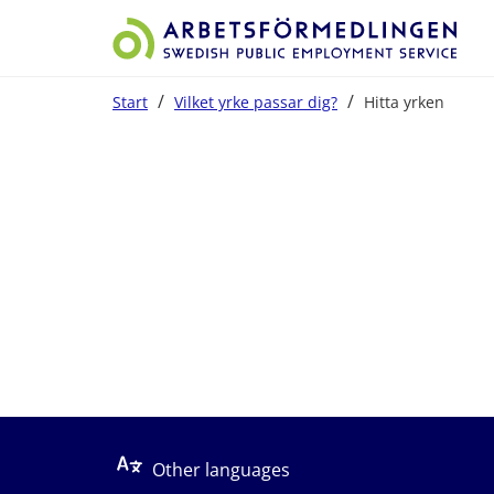
/
/
Start
Vilket yrke passar dig?
Hitta yrken
Start på sidans huvudinnehåll
Other languages