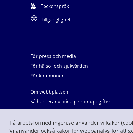
Teckenspråk
Tillgänglighet
För press och media
För hälso- och sjukvården
För kommuner
Om webbplatsen
Så hanterar vi dina personuppgifter
Lever du med våld i en nära relation?
Vid höjd beredskap och krig
På arbetsformedlingen.se använder vi kakor (cooki
Vi använder också kakor för webbanalys för att g