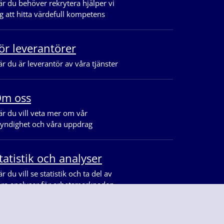
r du behöver rekrytera hjälper vi
g att hitta värdefull kompetens
ör leverantörer
r du är leverantör av våra tjänster
m oss
r du vill veta mer om vår
yndighet och våra uppdrag
tatistik och analyser
r du vill se statistik och ta del av
åra analyser för arbetsmarknaden