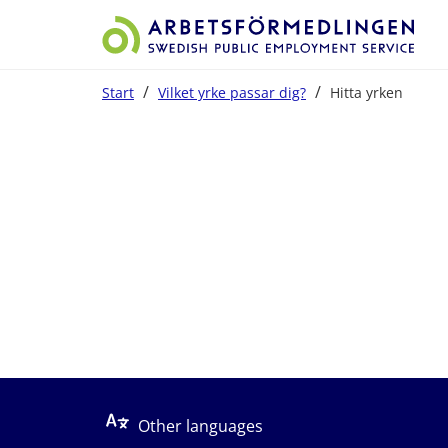
/
/
Start
Vilket yrke passar dig?
Hitta yrken
Start på sidans huvudinnehåll
Other languages