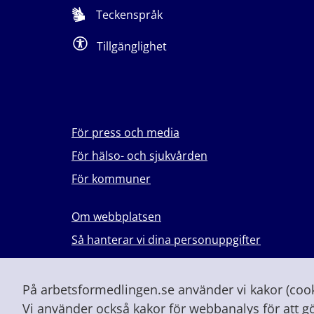
Teckenspråk
Tillgänglighet
För press och media
För hälso- och sjukvården
För kommuner
Om webbplatsen
Så hanterar vi dina personuppgifter
Lever du med våld i en nära relation?
Vid höjd beredskap och krig
På arbetsformedlingen.se använder vi kakor (cooki
Vi använder också kakor för webbanalys för att g