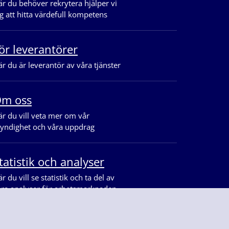
r du behöver rekrytera hjälper vi
g att hitta värdefull kompetens
ör leverantörer
r du är leverantör av våra tjänster
m oss
r du vill veta mer om vår
yndighet och våra uppdrag
tatistik och analyser
r du vill se statistik och ta del av
åra analyser för arbetsmarknaden