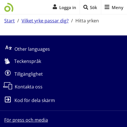
Logga in
Sök
Meny
Start
/
Vilket yrke passar dig?
/
Hitta yrken
Start på sidans huvudinnehåll
Other languages
Teckenspråk
Tillgänglighet
Kontakta oss
Kod för dela skärm
För press och media