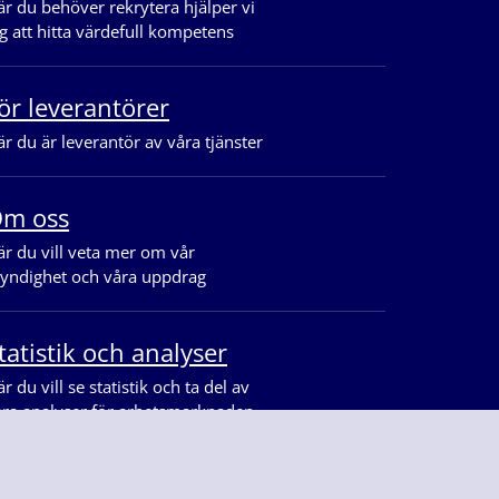
r du behöver rekrytera hjälper vi
g att hitta värdefull kompetens
ör leverantörer
r du är leverantör av våra tjänster
m oss
r du vill veta mer om vår
yndighet och våra uppdrag
tatistik och analyser
r du vill se statistik och ta del av
åra analyser för arbetsmarknaden