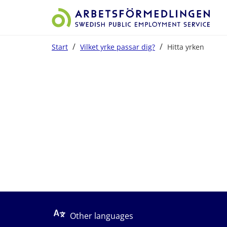
/
/
Start
Vilket yrke passar dig?
Hitta yrken
Start på sidans huvudinnehåll
Other languages