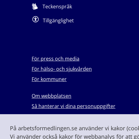
Teckenspråk
Tillgänglighet
För press och media
För hälso- och sjukvården
För kommuner
Om webbplatsen
Så hanterar vi dina personuppgifter
Lever du med våld i en nära relation?
Vid höjd beredskap och krig
På arbetsformedlingen.se använder vi kakor (cooki
Vi använder också kakor för webbanalys för att g