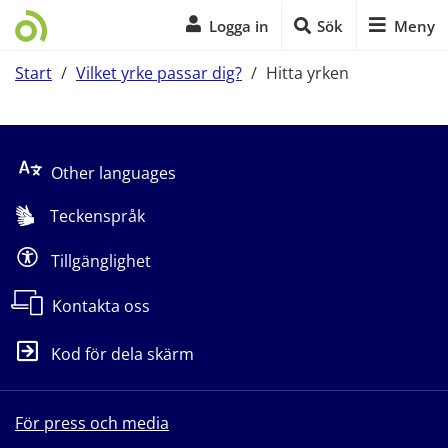
Logga in
Sök
Meny
Start
/
Vilket yrke passar dig?
/
Hitta yrken
Start på sidans huvudinnehåll
Other languages
Teckenspråk
Tillgänglighet
Kontakta oss
Kod för dela skärm
För press och media