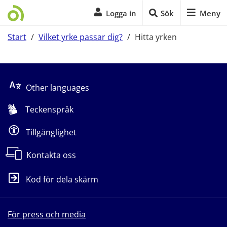
Logga in
Sök
Meny
Start
/
Vilket yrke passar dig?
/
Hitta yrken
Start på sidans huvudinnehåll
Other languages
Teckenspråk
Tillgänglighet
Kontakta oss
Kod för dela skärm
För press och media