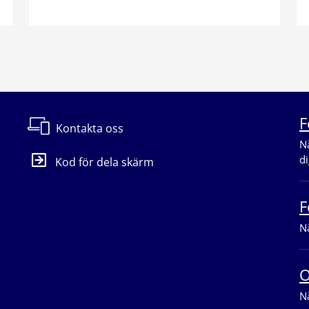
F
Kontakta oss
Nä
di
Kod för dela skärm
F
Nä
O
Nä