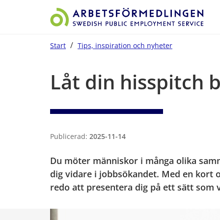
/
Start
Tips, inspiration och nyheter
Start på sidans huvudinnehåll
Låt din hisspitch b
Publicerad:
2025-11-14
Du möter människor i många olika sam
dig vidare i jobbsökandet. Med en kort och
redo att presentera dig på ett sätt som 