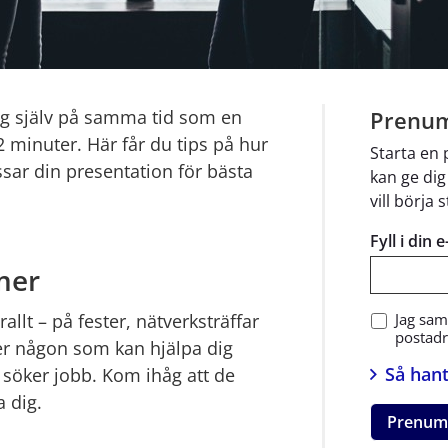
g själv på samma tid som en 
Prenum
2 minuter. Här får du tips på hur 
Starta en
ar din presentation för bästa 
kan ge dig
vill börja 
Fyll i din 
mer
Jag sam
lt – på fester, nätverksträffar 
postadre
er någon som kan hjälpa dig 
Så hant
u söker jobb. Kom ihåg att de 
a dig.
Prenum