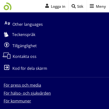
Logga in
Sök
Meny
Start på sidans huvudinnehåll
Other languages
Teckenspråk
Tillgänglighet
Kontakta oss
Kod för dela skärm
För press och media
För hälso- och sjukvården
För kommuner