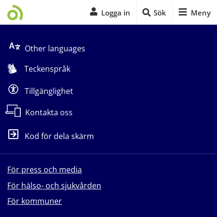
Logga in
Sök
Meny
Start på sidans huvudinnehåll
Other languages
Teckenspråk
Tillgänglighet
Kontakta oss
Kod för dela skärm
För press och media
För hälso- och sjukvården
För kommuner