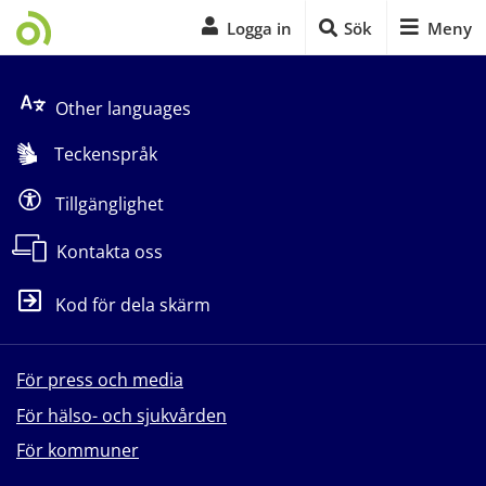
Logga in
Sök
Meny
Start på sidans huvudinnehåll
Other languages
Teckenspråk
Tillgänglighet
Kontakta oss
Kod för dela skärm
För press och media
För hälso- och sjukvården
För kommuner