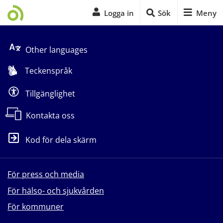
Logga in
Sök
Meny
Start på sidans huvudinnehåll
Other languages
Teckenspråk
Tillgänglighet
Kontakta oss
Kod för dela skärm
För press och media
För hälso- och sjukvården
För kommuner