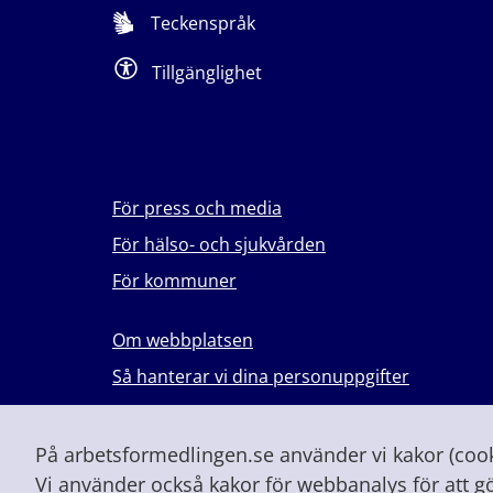
Teckenspråk
Tillgänglighet
För press och media
För hälso- och sjukvården
För kommuner
Om webbplatsen
Så hanterar vi dina personuppgifter
Lever du med våld i en nära relation?
Vid höjd beredskap och krig
På arbetsformedlingen.se använder vi kakor (cooki
Vi använder också kakor för webbanalys för att g