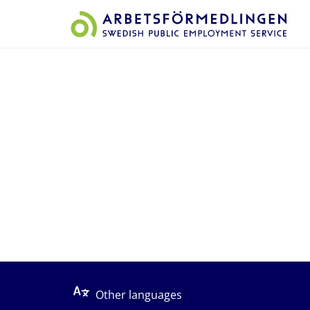
Start på sidans huvudinnehåll
Other languages