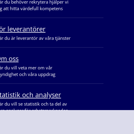
r du behöver rekrytera hjälper vi
g att hitta värdefull kompetens
ör leverantörer
r du är leverantör av våra tjänster
m oss
r du vill veta mer om vår
yndighet och våra uppdrag
tatistik och analyser
r du vill se statistik och ta del av
åra analyser för arbetsmarknaden