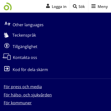
Logga in
Sök
Meny
Start på sidans huvudinnehåll
Other languages
Teckenspråk
Tillgänglighet
Kontakta oss
Kod för dela skärm
För press och media
För hälso- och sjukvården
För kommuner