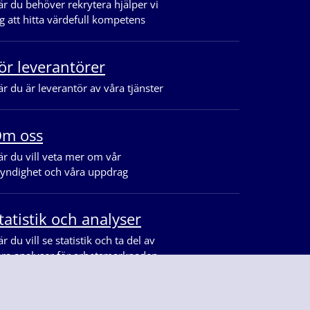
r du behöver rekrytera hjälper vi
g att hitta värdefull kompetens
ör leverantörer
r du är leverantör av våra tjänster
m oss
r du vill veta mer om vår
yndighet och våra uppdrag
tatistik och analyser
r du vill se statistik och ta del av
åra analyser för arbetsmarknaden