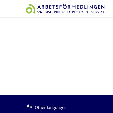
Start på sidans huvudinnehåll
Other languages