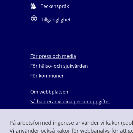
Teckenspråk
Tillgänglighet
För press och media
För hälso- och sjukvården
För kommuner
Om webbplatsen
Så hanterar vi dina personuppgifter
Lever du med våld i en nära relation?
Vid höjd beredskap och krig
På arbetsformedlingen.se använder vi kakor (cooki
Vi använder också kakor för webbanalys för att g