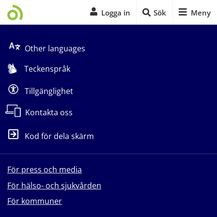
Logga in
Sök
Meny
Start på sidans huvudinnehåll
Other languages
Teckenspråk
Tillgänglighet
Kontakta oss
Kod för dela skärm
För press och media
För hälso- och sjukvården
För kommuner