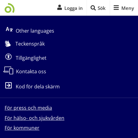
Logga in
Sök
Meny
Start på sidans huvudinnehåll
Other languages
Teckenspråk
Tillgänglighet
Kontakta oss
Kod för dela skärm
För press och media
För hälso- och sjukvården
För kommuner