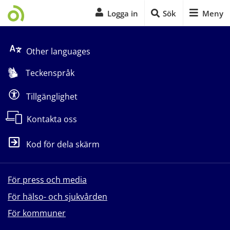
Logga in
Sök
Meny
Start på sidans huvudinnehåll
Other languages
Teckenspråk
Tillgänglighet
Kontakta oss
Kod för dela skärm
För press och media
För hälso- och sjukvården
För kommuner