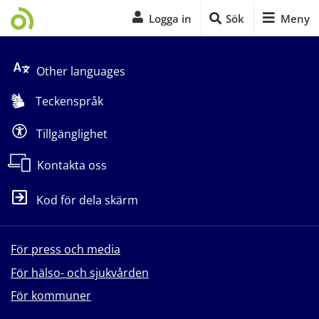
Logga in
Sök
Meny
Start på sidans huvudinnehåll
Other languages
Teckenspråk
Tillgänglighet
Kontakta oss
Kod för dela skärm
För press och media
För hälso- och sjukvården
För kommuner