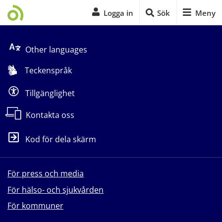
Logga in
Sök
Meny
Start på sidans huvudinnehåll
Other languages
Teckenspråk
Tillgänglighet
Kontakta oss
Kod för dela skärm
För press och media
För hälso- och sjukvården
För kommuner