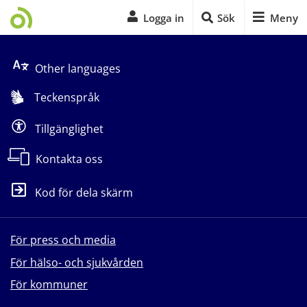
Logga in
Sök
Meny
Start på sidans huvudinnehåll
Other languages
Teckenspråk
Tillgänglighet
Kontakta oss
Kod för dela skärm
För press och media
För hälso- och sjukvården
För kommuner