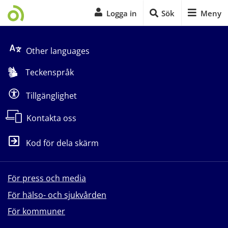
Logga in
Sök
Meny
Start på sidans huvudinnehåll
Other languages
Teckenspråk
Tillgänglighet
Kontakta oss
Kod för dela skärm
För press och media
För hälso- och sjukvården
För kommuner