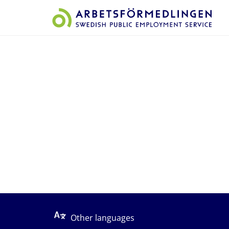
Start på sidans huvudinnehåll
Other languages