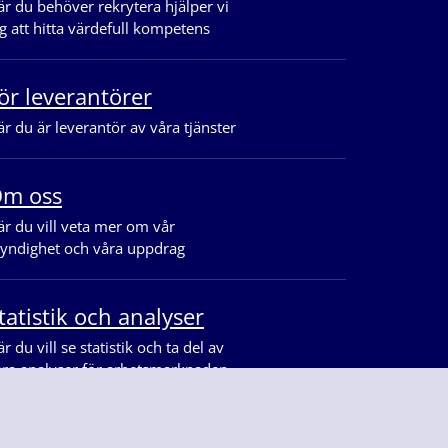
r du behöver rekrytera hjälper vi
g att hitta värdefull kompetens
ör leverantörer
r du är leverantör av våra tjänster
m oss
r du vill veta mer om vår
yndighet och våra uppdrag
tatistik och analyser
r du vill se statistik och ta del av
åra analyser för arbetsmarknaden