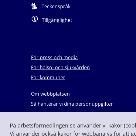
Teckenspråk
Tillgänglighet
För press och media
För hälso- och sjukvården
För kommuner
Om webbplatsen
Så hanterar vi dina personuppgifter
Lever du med våld i en nära relation?
Vid höjd beredskap och krig
På arbetsformedlingen.se använder vi kakor (cooki
Vi använder också kakor för webbanalys för att g