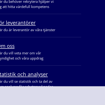
r du behöver rekrytera hjälper vi
g att hitta värdefull kompetens
ör leverantörer
r du är leverantör av våra tjänster
m oss
r du vill veta mer om vår
yndighet och våra uppdrag
tatistik och analyser
r du vill se statistik och ta del av
åra analyser för arbetsmarknaden