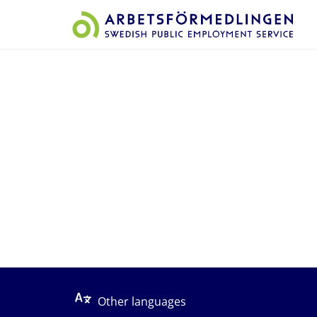
Start på sidans huvudinnehåll
Other languages