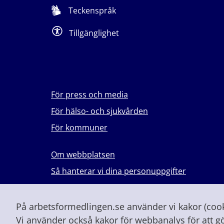
Teckenspråk
Tillgänglighet
För press och media
För hälso- och sjukvården
För kommuner
Om webbplatsen
Så hanterar vi dina personuppgifter
Lever du med våld i en nära relation?
Vid höjd beredskap och krig
På arbetsformedlingen.se använder vi kakor (cooki
Vi använder också kakor för webbanalys för att g