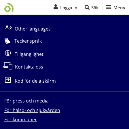
Logga in
Sök
Meny
Start på sidans huvudinnehåll
Other languages
Teckenspråk
Tillgänglighet
Kontakta oss
Kod för dela skärm
För press och media
För hälso- och sjukvården
För kommuner