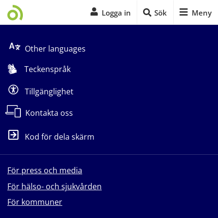
Logga in
Sök
Meny
Start på sidans huvudinnehåll
Other languages
Teckenspråk
Tillgänglighet
Kontakta oss
Kod för dela skärm
För press och media
För hälso- och sjukvården
För kommuner