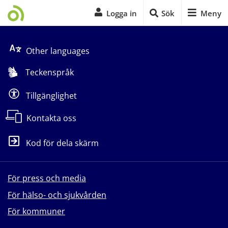
Logga in
Sök
Meny
Start på sidans huvudinnehåll
Other languages
Teckenspråk
Tillgänglighet
Kontakta oss
Kod för dela skärm
För press och media
För hälso- och sjukvården
För kommuner