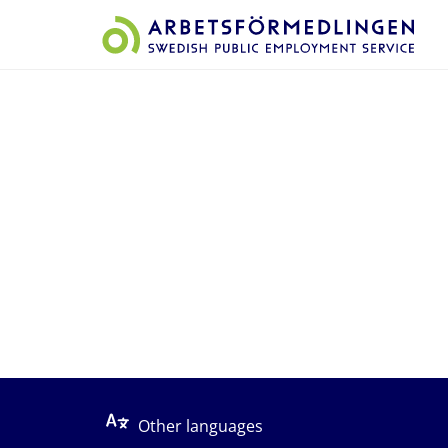
Start på sidans huvudinnehåll
Other languages