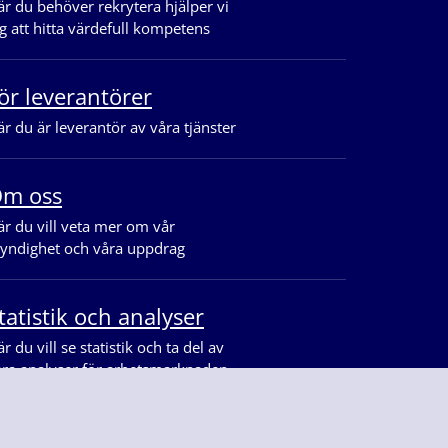
r du behöver rekrytera hjälper vi
g att hitta värdefull kompetens
ör leverantörer
r du är leverantör av våra tjänster
m oss
r du vill veta mer om vår
yndighet och våra uppdrag
tatistik och analyser
r du vill se statistik och ta del av
åra analyser för arbetsmarknaden