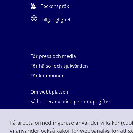
Teckenspråk
Tillgänglighet
För press och media
För hälso- och sjukvården
För kommuner
Om webbplatsen
Så hanterar vi dina personuppgifter
Lever du med våld i en nära relation?
Vid höjd beredskap och krig
På arbetsformedlingen.se använder vi kakor (cooki
Vi använder också kakor för webbanalys för att g