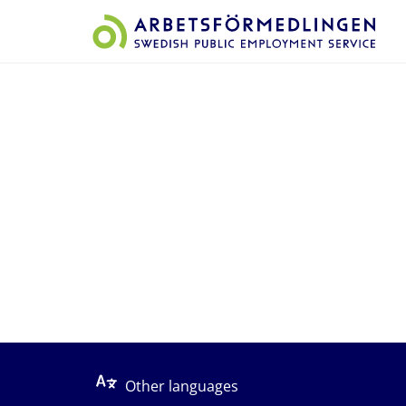
Start på sidans huvudinnehåll
Other languages