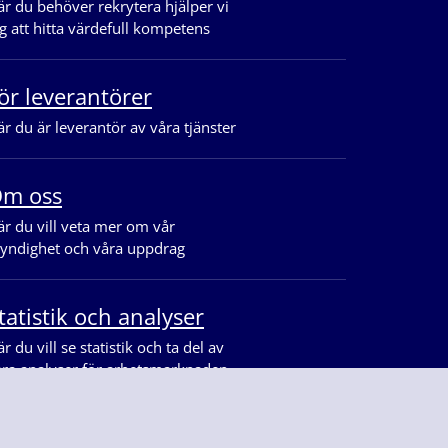
r du behöver rekrytera hjälper vi
g att hitta värdefull kompetens
ör leverantörer
r du är leverantör av våra tjänster
m oss
r du vill veta mer om vår
yndighet och våra uppdrag
tatistik och analyser
r du vill se statistik och ta del av
åra analyser för arbetsmarknaden