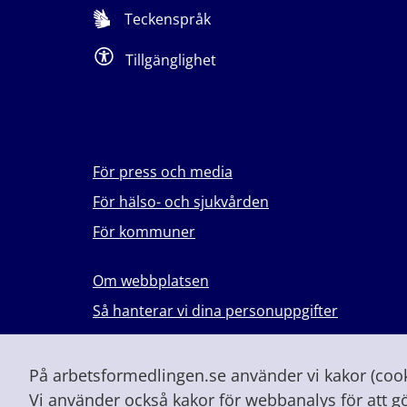
Teckenspråk
Tillgänglighet
För press och media
För hälso- och sjukvården
För kommuner
Om webbplatsen
Så hanterar vi dina personuppgifter
Lever du med våld i en nära relation?
Vid höjd beredskap och krig
På arbetsformedlingen.se använder vi kakor (cooki
Vi använder också kakor för webbanalys för att g