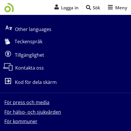
Logga in
Sök
Meny
Start på sidans huvudinnehåll
Other languages
Teckenspråk
Tillgänglighet
Kontakta oss
Kod för dela skärm
För press och media
För hälso- och sjukvården
För kommuner