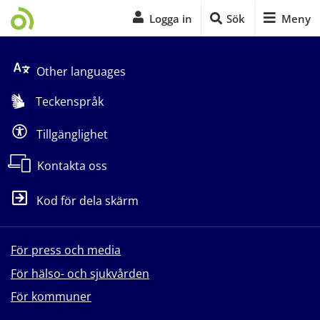
Logga in
Sök
Meny
Start på sidans huvudinnehåll
Other languages
Teckenspråk
Tillgänglighet
Kontakta oss
Kod för dela skärm
För press och media
För hälso- och sjukvården
För kommuner