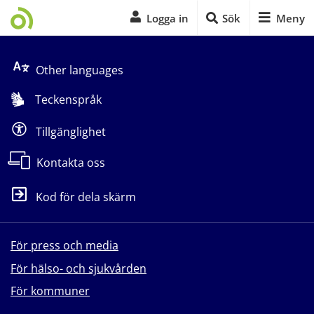
Logga in
Sök
Meny
Start på sidans huvudinnehåll
Other languages
Teckenspråk
Tillgänglighet
Kontakta oss
Kod för dela skärm
För press och media
För hälso- och sjukvården
För kommuner