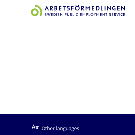
Start på sidans huvudinnehåll
Other languages