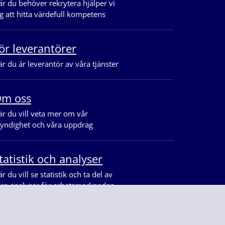
r du behöver rekrytera hjälper vi
g att hitta värdefull kompetens
ör leverantörer
r du är leverantör av våra tjänster
m oss
r du vill veta mer om vår
yndighet och våra uppdrag
tatistik och analyser
r du vill se statistik och ta del av
åra analyser för arbetsmarknaden