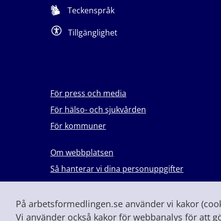
Teckenspråk
Tillgänglighet
För press och media
För hälso- och sjukvården
För kommuner
Om webbplatsen
Så hanterar vi dina personuppgifter
Lever du med våld i en nära relation?
Vid höjd beredskap och krig
På arbetsformedlingen.se använder vi kakor (cooki
Vi använder också kakor för webbanalys för att g